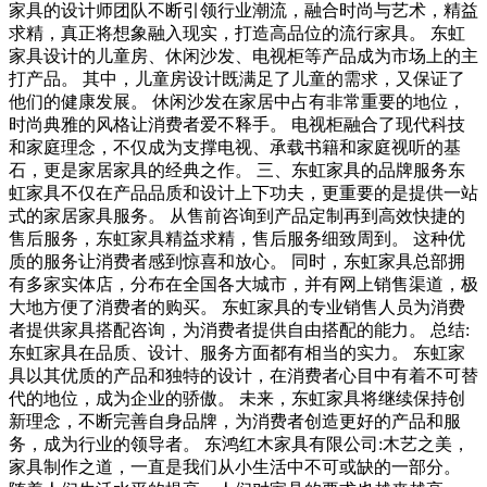
家具的设计师团队不断引领行业潮流，融合时尚与艺术，精益
求精，真正将想象融入现实，打造高品位的流行家具。 东虹
家具设计的儿童房、休闲沙发、电视柜等产品成为市场上的主
打产品。 其中，儿童房设计既满足了儿童的需求，又保证了
他们的健康发展。 休闲沙发在家居中占有非常重要的地位，
时尚典雅的风格让消费者爱不释手。 电视柜融合了现代科技
和家庭理念，不仅成为支撑电视、承载书籍和家庭视听的基
石，更是家居家具的经典之作。 三、东虹家具的品牌服务东
虹家具不仅在产品品质和设计上下功夫，更重要的是提供一站
式的家居家具服务。 从售前咨询到产品定制再到高效快捷的
售后服务，东虹家具精益求精，售后服务细致周到。 这种优
质的服务让消费者感到惊喜和放心。 同时，东虹家具总部拥
有多家实体店，分布在全国各大城市，并有网上销售渠道，极
大地方便了消费者的购买。 东虹家具的专业销售人员为消费
者提供家具搭配咨询，为消费者提供自由搭配的能力。 总结:
东虹家具在品质、设计、服务方面都有相当的实力。 东虹家
具以其优质的产品和独特的设计，在消费者心目中有着不可替
代的地位，成为企业的骄傲。 未来，东虹家具将继续保持创
新理念，不断完善自身品牌，为消费者创造更好的产品和服
务，成为行业的领导者。 东鸿红木家具有限公司:木艺之美，
家具制作之道，一直是我们从小生活中不可或缺的一部分。