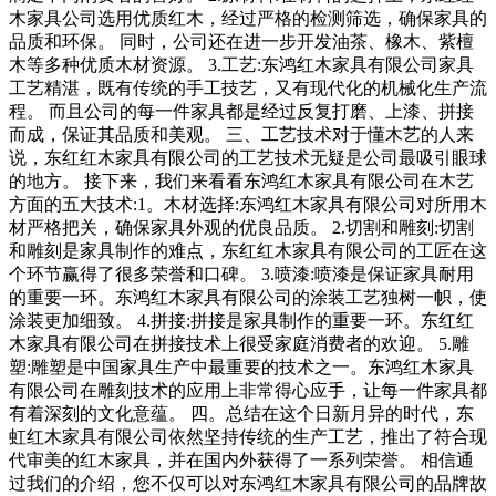
木家具公司选用优质红木，经过严格的检测筛选，确保家具的
品质和环保。 同时，公司还在进一步开发油茶、橡木、紫檀
木等多种优质木材资源。 3.工艺:东鸿红木家具有限公司家具
工艺精湛，既有传统的手工技艺，又有现代化的机械化生产流
程。 而且公司的每一件家具都是经过反复打磨、上漆、拼接
而成，保证其品质和美观。 三、工艺技术对于懂木艺的人来
说，东红红木家具有限公司的工艺技术无疑是公司最吸引眼球
的地方。 接下来，我们来看看东鸿红木家具有限公司在木艺
方面的五大技术:1。木材选择:东鸿红木家具有限公司对所用木
材严格把关，确保家具外观的优良品质。 2.切割和雕刻:切割
和雕刻是家具制作的难点，东红红木家具有限公司的工匠在这
个环节赢得了很多荣誉和口碑。 3.喷漆:喷漆是保证家具耐用
的重要一环。东鸿红木家具有限公司的涂装工艺独树一帜，使
涂装更加细致。 4.拼接:拼接是家具制作的重要一环。东红红
木家具有限公司在拼接技术上很受家庭消费者的欢迎。 5.雕
塑:雕塑是中国家具生产中最重要的技术之一。东鸿红木家具
有限公司在雕刻技术的应用上非常得心应手，让每一件家具都
有着深刻的文化意蕴。 四。总结在这个日新月异的时代，东
虹红木家具有限公司依然坚持传统的生产工艺，推出了符合现
代审美的红木家具，并在国内外获得了一系列荣誉。 相信通
过我们的介绍，您不仅可以对东鸿红木家具有限公司的品牌故