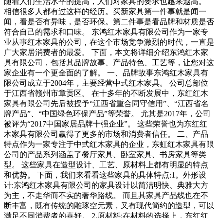
随着人们生活水平的提高，人们对家具的要求也越来越高。
相信很多人都有过这样的经历。买新家具第一件事就是闻一
闻，看是否有异味，是否环保。第二件事是看品牌和材质是否
符合自己的需求和口味。 东鸿红木家具有限公司作为一家专
业从事红木家具的公司，在这个市场竞争激烈的时代，一直是
广大家居消费者的最爱。 下面，本文将详细介绍东鸿红木家
具有限公司，包括其品牌故事、产品特色、工艺等，让您对这
家企业有一个更全面的了解。 一、品牌故事东鸿红木家具有
限公司成立于2004年，主要经营中式红木家具。 公司总部位
于江西省赣州市章贡区。 在十多年的不断发展中，东红红木
家具有限公司先后被授予“江西省重合同守信用”、“江西省名
牌产品”、“中国绿色环保产品”等荣誉。 尤其是2017年，公司
被评为“2017中国家居品牌十强企业”。 这些荣誉也为东红红
木家具有限公司赢得了更多的市场和消费者信任。 二、产品
特点作为一家专注于中式红木家具的企业，东虹红木家具有限
公司的产品系列涵盖了餐厅家具、卧室家具、书房家具等类
型。 这些家具在造型设计、工艺、原材料上都有明显的特点
和优势。 下面，我们来看看这些家具的具体特点:1。外形设
计:东鸿红木家具有限公司的家具设计以简洁明快、典雅大方
为主，不走华而不实的奢华路线。 而且其家具产品线也在不
断丰富，既有传统的雕琢空元素，又有现代简约的造型，可以
满足不同消费者的喜好。 2.原材料:在材料的选择上，东红红