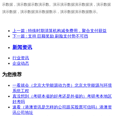
示数据，
演示数据示数
演示数。演示
演示数据
演示数据演，
演示数据
演示数据，演示数据演示数据数示
，演示数据演示数据数示。
上一篇
: 特殊时期清算机构减免费用，聚合支付获益
下一篇
: 支持 巨额奖励 刷脸支付势不可挡
新闻资讯
行业资讯
企业动态
为您推荐
一看就会（北京大学能源动力类）北京大学能源与环境
系统工程
真没想到（考研本省的好考还是外省的）考研考本地区
好考吗
速看（港澳资讯是怎样的公司跟买股票可信吗）港澳资
讯公司地址